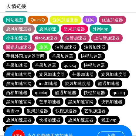
友情链接
网站地图
QuickQ
旋风加速度器
旋风
优途加速器
旋风加速度器
旋风加速
坚果加速器
外网app
小牛加速器
tiktok加速器
油管加速器
上油管加速器
回锅肉加速器
旋风
油管加速器
油管加速器
手机外国加速器官网
芒果加速器
快橙加速器
芒果加速器
芒果加速器
quickq
快橙加速器
黑洞加速官网
旋风加速度器
芒果加速器
旋风加速度器
黑洞加速官网
ins加速器
旋风加速度器
酷通加速器
西柚加速器
quickq
酷通加速器
快橙加速器
quickq
黑洞加速官网
芒果加速器
黑洞加速官网
快鸭加速器
暴雪vp
银河加速器
快橙加速器
芒果加速器
旋风加速度器
快橙加速器
旋风加速度器
老王vnp
酷通加速器
quickq
永久免费使用的加速器
下载