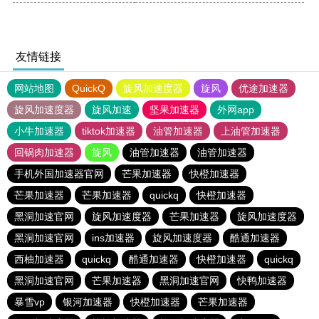
友情链接
网站地图
QuickQ
旋风加速度器
旋风
优途加速器
旋风加速度器
旋风加速
坚果加速器
外网app
小牛加速器
tiktok加速器
油管加速器
上油管加速器
回锅肉加速器
旋风
油管加速器
油管加速器
手机外国加速器官网
芒果加速器
快橙加速器
芒果加速器
芒果加速器
quickq
快橙加速器
黑洞加速官网
旋风加速度器
芒果加速器
旋风加速度器
黑洞加速官网
ins加速器
旋风加速度器
酷通加速器
西柚加速器
quickq
酷通加速器
快橙加速器
quickq
黑洞加速官网
芒果加速器
黑洞加速官网
快鸭加速器
暴雪vp
银河加速器
快橙加速器
芒果加速器