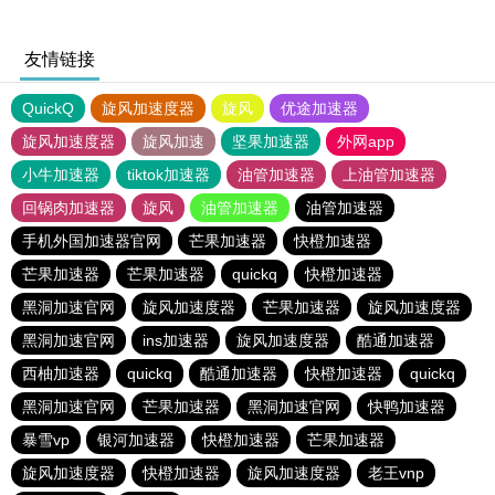
友情链接
QuickQ
旋风加速度器
旋风
优途加速器
旋风加速度器
旋风加速
坚果加速器
外网app
小牛加速器
tiktok加速器
油管加速器
上油管加速器
回锅肉加速器
旋风
油管加速器
油管加速器
手机外国加速器官网
芒果加速器
快橙加速器
芒果加速器
芒果加速器
quickq
快橙加速器
黑洞加速官网
旋风加速度器
芒果加速器
旋风加速度器
黑洞加速官网
ins加速器
旋风加速度器
酷通加速器
西柚加速器
quickq
酷通加速器
快橙加速器
quickq
黑洞加速官网
芒果加速器
黑洞加速官网
快鸭加速器
暴雪vp
银河加速器
快橙加速器
芒果加速器
旋风加速度器
快橙加速器
旋风加速度器
老王vnp