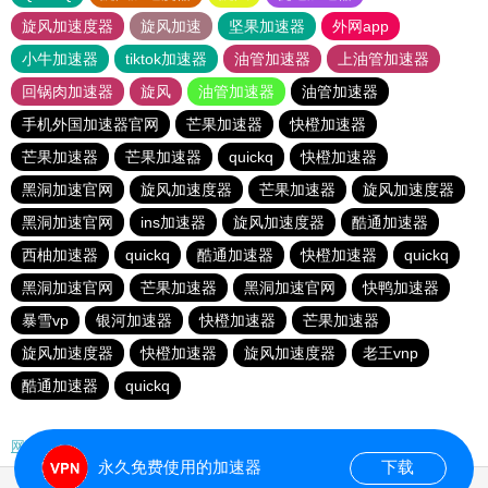
旋风加速度器
旋风加速
坚果加速器
外网app
小牛加速器
tiktok加速器
油管加速器
上油管加速器
回锅肉加速器
旋风
油管加速器
油管加速器
手机外国加速器官网
芒果加速器
快橙加速器
芒果加速器
芒果加速器
quickq
快橙加速器
黑洞加速官网
旋风加速度器
芒果加速器
旋风加速度器
黑洞加速官网
ins加速器
旋风加速度器
酷通加速器
西柚加速器
quickq
酷通加速器
快橙加速器
quickq
黑洞加速官网
芒果加速器
黑洞加速官网
快鸭加速器
暴雪vp
银河加速器
快橙加速器
芒果加速器
旋风加速度器
快橙加速器
旋风加速度器
老王vnp
酷通加速器
quickq
网站地图
永久免费使用的加速器
下载