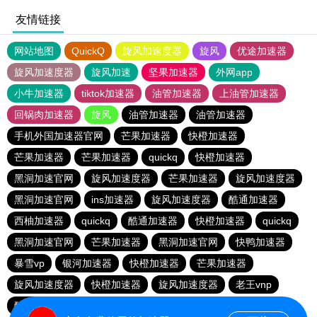
友情链接
网站地图
QuickQ
旋风加速度器
旋风
优途加速器
旋风加速度器
旋风加速
坚果加速器
外网app
小牛加速器
tiktok加速器
油管加速器
上油管加速器
回锅肉加速器
旋风
油管加速器
油管加速器
手机外国加速器官网
芒果加速器
快橙加速器
芒果加速器
芒果加速器
quickq
快橙加速器
黑洞加速官网
旋风加速度器
芒果加速器
旋风加速度器
黑洞加速官网
ins加速器
旋风加速度器
酷通加速器
西柚加速器
quickq
酷通加速器
快橙加速器
quickq
黑洞加速官网
芒果加速器
黑洞加速官网
快鸭加速器
暴雪vp
银河加速器
快橙加速器
芒果加速器
旋风加速度器
快橙加速器
旋风加速度器
老王vnp
酷通加速器
quickq