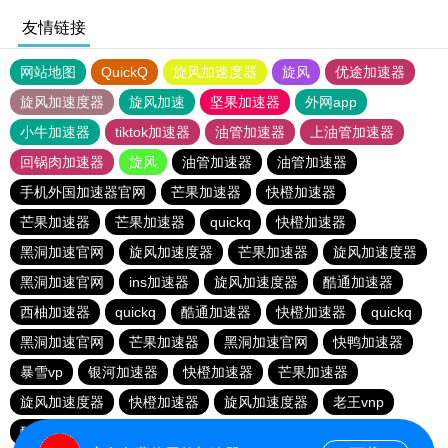
友情链接
网站地图
QuickQ
旋风加速度器
旋风
优途加速器
旋风加速度器
旋风加速
坚果加速器
外网app
小牛加速器
tiktok加速器
油管加速器
上油管加速器
回锅肉加速器
旋风
油管加速器
油管加速器
手机外国加速器官网
芒果加速器
快橙加速器
芒果加速器
芒果加速器
quickq
快橙加速器
黑洞加速官网
旋风加速度器
芒果加速器
旋风加速度器
黑洞加速官网
ins加速器
旋风加速度器
酷通加速器
西柚加速器
quickq
酷通加速器
快橙加速器
quickq
黑洞加速官网
芒果加速器
黑洞加速官网
快鸭加速器
暴雪vp
银河加速器
快橙加速器
芒果加速器
旋风加速度器
快橙加速器
旋风加速度器
老王vnp
酷通加速器
quickq