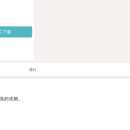
PC下载
排行
络的依赖。