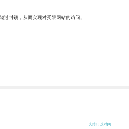
绕过封锁，从而实现对受限网站的访问。
支持
[0]
反对
[0]