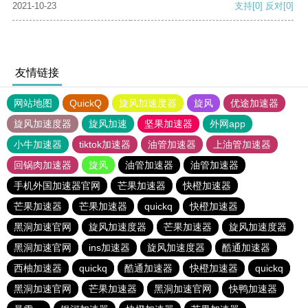
2021-10-23
支持
[0]
反对
[0]
友情链接
网站地图
QuickQ
旋风加速度器
旋风
优途加速器
旋风加速度器
旋风加速
坚果加速器
外网app
小牛加速器
tiktok加速器
油管加速器
上油管加速器
回锅肉加速器
旋风
油管加速器
油管加速器
手机外国加速器官网
芒果加速器
快橙加速器
芒果加速器
芒果加速器
quickq
快橙加速器
黑洞加速官网
旋风加速度器
芒果加速器
旋风加速度器
黑洞加速官网
ins加速器
旋风加速度器
酷通加速器
西柚加速器
quickq
酷通加速器
快橙加速器
quickq
黑洞加速官网
芒果加速器
黑洞加速官网
快鸭加速器