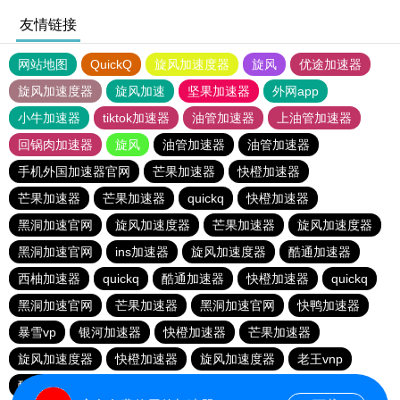
友情链接
网站地图
QuickQ
旋风加速度器
旋风
优途加速器
旋风加速度器
旋风加速
坚果加速器
外网app
小牛加速器
tiktok加速器
油管加速器
上油管加速器
回锅肉加速器
旋风
油管加速器
油管加速器
手机外国加速器官网
芒果加速器
快橙加速器
芒果加速器
芒果加速器
quickq
快橙加速器
黑洞加速官网
旋风加速度器
芒果加速器
旋风加速度器
黑洞加速官网
ins加速器
旋风加速度器
酷通加速器
西柚加速器
quickq
酷通加速器
快橙加速器
quickq
黑洞加速官网
芒果加速器
黑洞加速官网
快鸭加速器
暴雪vp
银河加速器
快橙加速器
芒果加速器
旋风加速度器
快橙加速器
旋风加速度器
老王vnp
酷通加速器
quickq