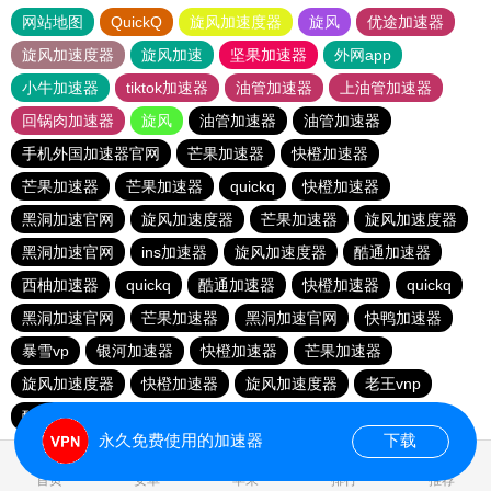
网站地图
QuickQ
旋风加速度器
旋风
优途加速器
旋风加速度器
旋风加速
坚果加速器
外网app
小牛加速器
tiktok加速器
油管加速器
上油管加速器
回锅肉加速器
旋风
油管加速器
油管加速器
手机外国加速器官网
芒果加速器
快橙加速器
芒果加速器
芒果加速器
quickq
快橙加速器
黑洞加速官网
旋风加速度器
芒果加速器
旋风加速度器
黑洞加速官网
ins加速器
旋风加速度器
酷通加速器
西柚加速器
quickq
酷通加速器
快橙加速器
quickq
黑洞加速官网
芒果加速器
黑洞加速官网
快鸭加速器
暴雪vp
银河加速器
快橙加速器
芒果加速器
旋风加速度器
快橙加速器
旋风加速度器
老王vnp
酷通加速器
quickq
永久免费使用的加速器
下载
0.159397s
首页
安卓
苹果
排行
推荐