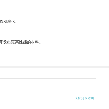
。
源和演化。
开发出更高性能的材料。
支持
[0]
反对
[0]