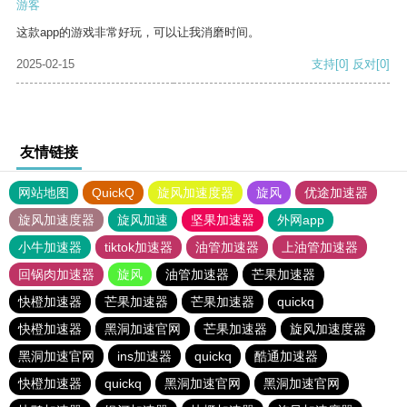
游客
这款app的游戏非常好玩，可以让我消磨时间。
2025-02-15
支持
[0]
反对
[0]
友情链接
网站地图
QuickQ
旋风加速度器
旋风
优途加速器
旋风加速度器
旋风加速
坚果加速器
外网app
小牛加速器
tiktok加速器
油管加速器
上油管加速器
回锅肉加速器
旋风
油管加速器
芒果加速器
快橙加速器
芒果加速器
芒果加速器
quickq
快橙加速器
黑洞加速官网
芒果加速器
旋风加速度器
黑洞加速官网
ins加速器
quickq
酷通加速器
快橙加速器
quickq
黑洞加速官网
黑洞加速官网