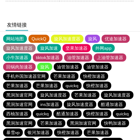
友情链接
网站地图
QuickQ
旋风加速度器
旋风
优途加速器
旋风加速度器
旋风加速
坚果加速器
外网app
小牛加速器
tiktok加速器
油管加速器
上油管加速器
回锅肉加速器
旋风
油管加速器
油管加速器
手机外国加速器官网
芒果加速器
快橙加速器
芒果加速器
芒果加速器
quickq
快橙加速器
黑洞加速官网
旋风加速度器
芒果加速器
旋风加速度器
黑洞加速官网
ins加速器
旋风加速度器
酷通加速器
西柚加速器
quickq
酷通加速器
快橙加速器
quickq
黑洞加速官网
芒果加速器
黑洞加速官网
快鸭加速器
暴雪vp
银河加速器
快橙加速器
芒果加速器