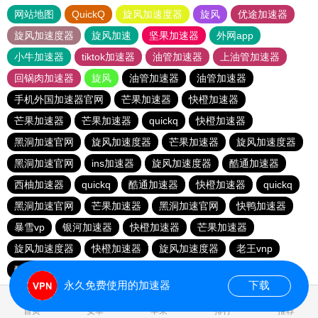
网站地图
QuickQ
旋风加速度器
旋风
优途加速器
旋风加速度器
旋风加速
坚果加速器
外网app
小牛加速器
tiktok加速器
油管加速器
上油管加速器
回锅肉加速器
旋风
油管加速器
油管加速器
手机外国加速器官网
芒果加速器
快橙加速器
芒果加速器
芒果加速器
quickq
快橙加速器
黑洞加速官网
旋风加速度器
芒果加速器
旋风加速度器
黑洞加速官网
ins加速器
旋风加速度器
酷通加速器
西柚加速器
quickq
酷通加速器
快橙加速器
quickq
黑洞加速官网
芒果加速器
黑洞加速官网
快鸭加速器
暴雪vp
银河加速器
快橙加速器
芒果加速器
旋风加速度器
快橙加速器
旋风加速度器
老王vnp
酷通加速器
quickq
永久免费使用的加速器
下载
0.064431s
首页
安卓
苹果
排行
推荐