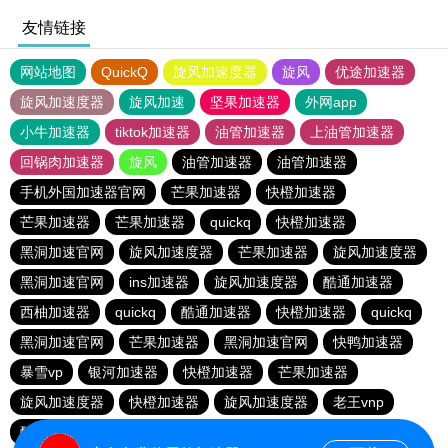
友情链接
网站地图
QuickQ
旋风加速度器
旋风
优途加速器
旋风加速度器
旋风加速
坚果加速器
外网app
小牛加速器
tiktok加速器
油管加速器
上油管加速器
回锅肉加速器
旋风
油管加速器
油管加速器
手机外国加速器官网
芒果加速器
快橙加速器
芒果加速器
芒果加速器
quickq
快橙加速器
黑洞加速官网
旋风加速度器
芒果加速器
旋风加速度器
黑洞加速官网
ins加速器
旋风加速度器
酷通加速器
西柚加速器
quickq
酷通加速器
快橙加速器
quickq
黑洞加速官网
芒果加速器
黑洞加速官网
快鸭加速器
暴雪vp
银河加速器
快橙加速器
芒果加速器
旋风加速度器
快橙加速器
旋风加速度器
老王vnp
酷通加速器
quickq