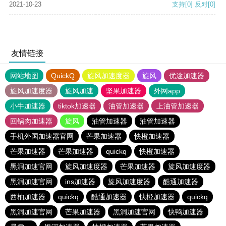
2021-10-23
支持
[0]
反对
[0]
友情链接
网站地图
QuickQ
旋风加速度器
旋风
优途加速器
旋风加速度器
旋风加速
坚果加速器
外网app
小牛加速器
tiktok加速器
油管加速器
上油管加速器
回锅肉加速器
旋风
油管加速器
油管加速器
手机外国加速器官网
芒果加速器
快橙加速器
芒果加速器
芒果加速器
quickq
快橙加速器
黑洞加速官网
旋风加速度器
芒果加速器
旋风加速度器
黑洞加速官网
ins加速器
旋风加速度器
酷通加速器
西柚加速器
quickq
酷通加速器
快橙加速器
quickq
黑洞加速官网
芒果加速器
黑洞加速官网
快鸭加速器