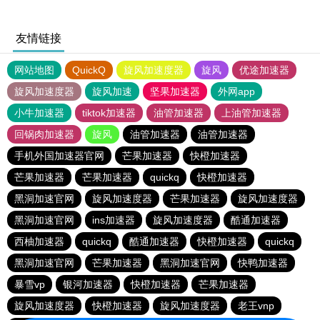
友情链接
网站地图
QuickQ
旋风加速度器
旋风
优途加速器
旋风加速度器
旋风加速
坚果加速器
外网app
小牛加速器
tiktok加速器
油管加速器
上油管加速器
回锅肉加速器
旋风
油管加速器
油管加速器
手机外国加速器官网
芒果加速器
快橙加速器
芒果加速器
芒果加速器
quickq
快橙加速器
黑洞加速官网
旋风加速度器
芒果加速器
旋风加速度器
黑洞加速官网
ins加速器
旋风加速度器
酷通加速器
西柚加速器
quickq
酷通加速器
快橙加速器
quickq
黑洞加速官网
芒果加速器
黑洞加速官网
快鸭加速器
暴雪vp
银河加速器
快橙加速器
芒果加速器
旋风加速度器
快橙加速器
旋风加速度器
老王vnp