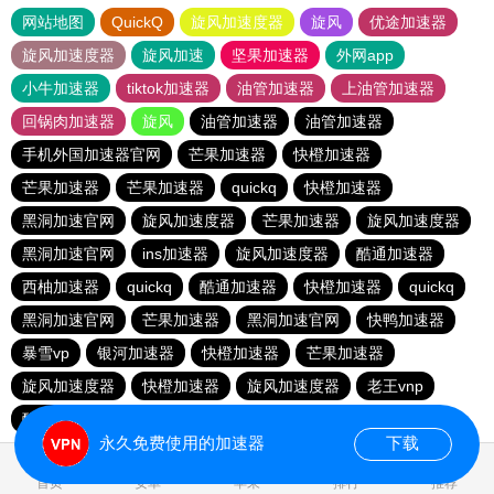
网站地图
QuickQ
旋风加速度器
旋风
优途加速器
旋风加速度器
旋风加速
坚果加速器
外网app
小牛加速器
tiktok加速器
油管加速器
上油管加速器
回锅肉加速器
旋风
油管加速器
油管加速器
手机外国加速器官网
芒果加速器
快橙加速器
芒果加速器
芒果加速器
quickq
快橙加速器
黑洞加速官网
旋风加速度器
芒果加速器
旋风加速度器
黑洞加速官网
ins加速器
旋风加速度器
酷通加速器
西柚加速器
quickq
酷通加速器
快橙加速器
quickq
黑洞加速官网
芒果加速器
黑洞加速官网
快鸭加速器
暴雪vp
银河加速器
快橙加速器
芒果加速器
旋风加速度器
快橙加速器
旋风加速度器
老王vnp
酷通加速器
quickq
永久免费使用的加速器
下载
0.077715s
首页
安卓
苹果
排行
推荐