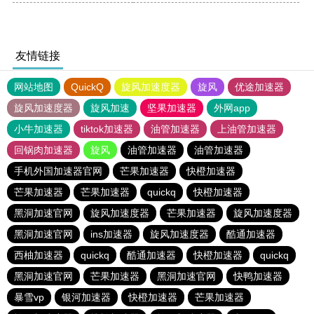
友情链接
网站地图
QuickQ
旋风加速度器
旋风
优途加速器
旋风加速度器
旋风加速
坚果加速器
外网app
小牛加速器
tiktok加速器
油管加速器
上油管加速器
回锅肉加速器
旋风
油管加速器
油管加速器
手机外国加速器官网
芒果加速器
快橙加速器
芒果加速器
芒果加速器
quickq
快橙加速器
黑洞加速官网
旋风加速度器
芒果加速器
旋风加速度器
黑洞加速官网
ins加速器
旋风加速度器
酷通加速器
西柚加速器
quickq
酷通加速器
快橙加速器
quickq
黑洞加速官网
芒果加速器
黑洞加速官网
快鸭加速器
暴雪vp
银河加速器
快橙加速器
芒果加速器