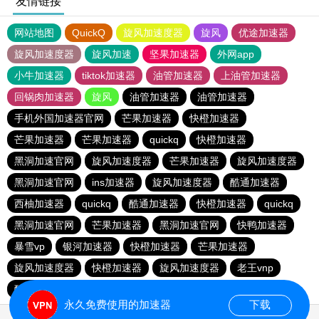
友情链接
网站地图
QuickQ
旋风加速度器
旋风
优途加速器
旋风加速度器
旋风加速
坚果加速器
外网app
小牛加速器
tiktok加速器
油管加速器
上油管加速器
回锅肉加速器
旋风
油管加速器
油管加速器
手机外国加速器官网
芒果加速器
快橙加速器
芒果加速器
芒果加速器
quickq
快橙加速器
黑洞加速官网
旋风加速度器
芒果加速器
旋风加速度器
黑洞加速官网
ins加速器
旋风加速度器
酷通加速器
西柚加速器
quickq
酷通加速器
快橙加速器
quickq
黑洞加速官网
芒果加速器
黑洞加速官网
快鸭加速器
暴雪vp
银河加速器
快橙加速器
芒果加速器
旋风加速度器
快橙加速器
旋风加速度器
老王vnp
酷通加速器
quickq
永久免费使用的加速器
下载