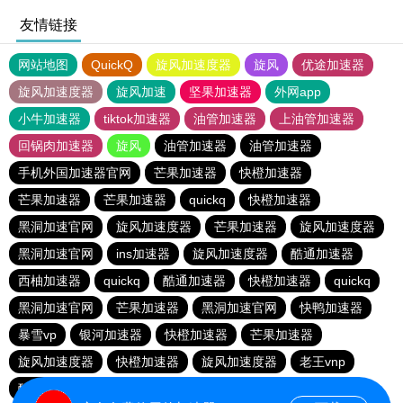
友情链接
网站地图
QuickQ
旋风加速度器
旋风
优途加速器
旋风加速度器
旋风加速
坚果加速器
外网app
小牛加速器
tiktok加速器
油管加速器
上油管加速器
回锅肉加速器
旋风
油管加速器
油管加速器
手机外国加速器官网
芒果加速器
快橙加速器
芒果加速器
芒果加速器
quickq
快橙加速器
黑洞加速官网
旋风加速度器
芒果加速器
旋风加速度器
黑洞加速官网
ins加速器
旋风加速度器
酷通加速器
西柚加速器
quickq
酷通加速器
快橙加速器
quickq
黑洞加速官网
芒果加速器
黑洞加速官网
快鸭加速器
暴雪vp
银河加速器
快橙加速器
芒果加速器
旋风加速度器
快橙加速器
旋风加速度器
老王vnp
酷通加速器
quickq